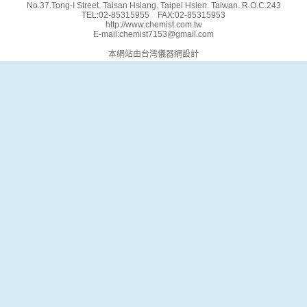
No.37.Tong-I Street. Taisan Hsiang. Taipei Hsien. Taiwan. R.O.C.243
TEL:02-85315955 FAX:02-85315953
http://www.chemist.com.tw
E-mail:chemist7153@gmail.com
本網站由台灣儀器網設計