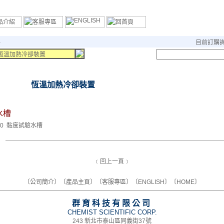
冊
目前訂購
恆溫加熱冷卻裝置
恆溫加熱冷卻裝置
水槽
300 黏度試驗水槽
﹝回上一頁﹞
〔
公司簡介
〕〔
產品主頁
〕〔
客服專區
〕〔
ENGLISH
〕〔
HOME
〕
群育科技有限公司
CHEMIST SCIENTIFIC CORP.
243 新北市泰山區同義街37號