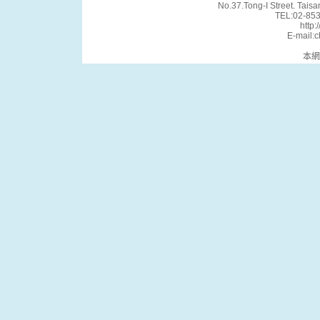
No.37.Tong-I Street. Tais
TEL:02-85
http:
E-mail:
本網