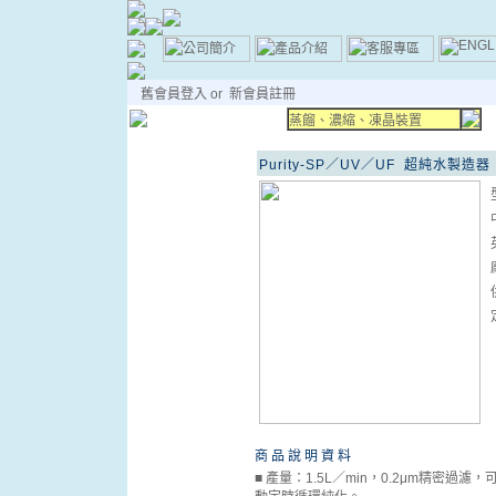
舊會員登入
or
新會員註冊
蒸餾、濃縮、凍晶裝置
Purity-SP／UV／UF 超純水製造器
商 品 說 明 資 料
■ 產量：1.5L／min，0.2μm精密過