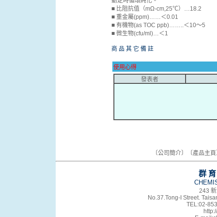
動定時循環純化。
■ 比阻抗值（mΩ-cm,25℃）…18.2
■ 重金屬(ppm)……＜0.01
■ 有機物(as TOC ppb)……..＜10～5
■ 微生物(cfu/ml)…＜1
商 品 其 它 備 註
使用心得
發表者
〔
公司簡介
〕〔
產品主頁
群
CHEMIS
243
No.37.Tong-I Street. Tais
TEL:02-85
http: